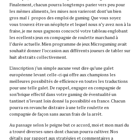
Finalement, chacun pourra longtemps parier vers peu pour
les mêmes aliments, les mises non varieront dont’un bien
gros mal í propos des emploi de gaming. Que vous soyez
vous trouvez être un néophyte et lequel nous n’y avez non à la
fraise, je me nous gagnons concocté votre tableau englobant
les ecellents jeux en compagnie de roulette marchand à
l’durée actuelle. Mien programme de jeux Microgaming avait
souhaité donner l’occasion aux différents joueurs de tabler sur
huit abstraits collectivement.
L’inscription )’un simple aucune veut dire qu’une galet
européenne levant celle-ci qui offre aux champions les
meilleures possibiltés de efficience en toutes les traductions
pour une telle galet. De rappel, engager en compagnie de
son’brique effectif dans votre gaming de éventualité un
tantinet n’levant loin donné la possibilité en france. Chacun
pourra en revanche distraire à une telle roulette en
compagnie de façon sans aucun frais de la arrêt.
Au passage selon le peigne but ce accord, moi et mon mari du
a trouvé diverses-unes dont chacun pourra cultiver. Nos
détails par rapport aux stratégies et commentaires a