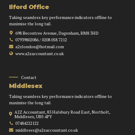
Ilford Office
Taking seamless key performance indicators offline to
maximise the long tail.
698 Becontree Avenue, Dagenham, RM8 3HD
07939802086 / 0208 058 7212
a2zlondon@hotmail.com
www.a2zaccountant.co.uk
Contact
Middlesex
Taking seamless key performance indicators offline to
maximise the long tail.
A2Z Accountant, 83 Halsbury Road East, Northolt,
Middlesex, UB5 4PY
07484222122
middlesex@a2zaccountant.co.uk