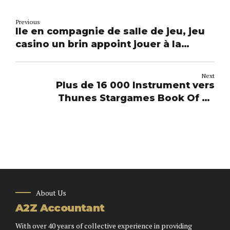
Previous
Ile en compagnie de salle de jeu, jeu
casino un brin appoint jouer à la
machine à sous Steam Tower réel
Next
Plus de 16 000 Instrument vers
Thunes Stargames Book Of Ra
emplacement en ligne Abusives un
peu À l’exclusion de Téléchargement
About Us
A2Z Accountant
With over 40 years of collective experience in providing