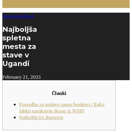
Uncategorized
Najboljša
spletna
mesta za
stave v
Ugandi
February 21, 2025
Članki
Ponudba za prijavo game bookers | Kako
lahko umaknem denar iz WSB?
Najboljši SA Boowies