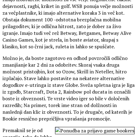
dejavnosti, ragbi, kriket in golf. WSB ponuja večje možnosti
za večplastnike, ki imajo alternative koraka 3 in več kot.
Obstaja dokument 100 -odstotna brezplačna mobilna
prilagoditev, ki je odlična hitrost, zato je dober za živo
igranje. Imajo tudi več rež Betway, Betgames, Betway Alive
Casino Games, kot je strela, in boste aviator, skupaj s
klasiko, kot so črni jack, ruleta in lahko se spuščate.
Možno je, da boste zagotovo en odhod povzročili odlično
zmanjšanje kar 2 dni za odobritev. Skoraj vsaka druga
možnost pristojbin, kot so Ozow, Skrill in Neteller, hitro
izplačajo. Stave lahko postavite na nekatere alternative
dogodkov e-utringa iz stave Globe. Sveža spletna igra je liga
iz zgodb, Starcraft, Dota 2, Rainbow pol ducata in označili
boste iz obveznosti. Te vrste video iger so bile v določenih
razredih; Na primer, torek ime stran od dolžnosti in
naslednji dan klic iz obveznosti. To je drugače, od katerih je
Bookie resnično prepričljiva vprašanja promocije.
Premaknil se je od