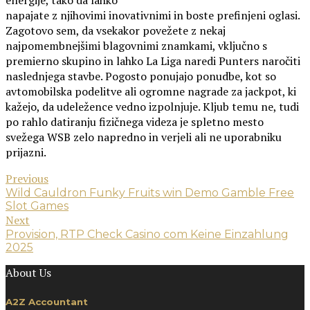
energije, tako da lahko
napajate z njihovimi inovativnimi in boste prefinjeni oglasi.
Zagotovo sem, da vsekakor povežete z nekaj
najpomembnejšimi blagovnimi znamkami, vključno s
premierno skupino in lahko La Liga naredi Punters naročiti
naslednjega stavbe. Pogosto ponujajo ponudbe, kot so
avtomobilska podelitve ali ogromne nagrade za jackpot, ki
kažejo, da udeležence vedno izpolnjuje. Kljub temu ne, tudi
po rahlo datiranju fizičnega videza je spletno mesto
svežega WSB zelo napredno in verjeli ali ne uporabniku
prijazni.
Previous
Wild Cauldron Funky Fruits win Demo Gamble Free
Slot Games
Next
Provision, RTP Check Casino com Keine Einzahlung
2025
About Us
A2Z Accountant