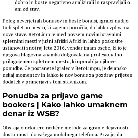
dobro in boste negativno analizirali in razpravljali o
eni od stav.
Poleg neverjetnih bonusov in boste bonusi, igralci nudijo
tudi spletno mesto, ki zajema poročila, da lahko vpliva na
nove stave. BetoLimp je med povsem novimi stavnimi
spletnimi mesti v južni afriški Afriki in lahko poskusite
ustanoviti znotraj leta 2016, vendar imam osebo, ki jo je
njegova blagovna znamka dolgovala na profesionalno
prilagojenem spletnem mestu, ki uporablja njihove
ponudbe. Če postanete igralec v BetoLimpu, je dejansko
nekaj momentov in lahko je nov bonus za pozdrav prijeten
dodatek v primerjavi s tem stavnikom.
Ponudba za prijavo game
bookers | Kako lahko umaknem
denar iz WSB?
Obstajajo nekatere različne metode za igranje dejavnosti
dostopnosti do vašega mobilnega telefona. Prva je, da