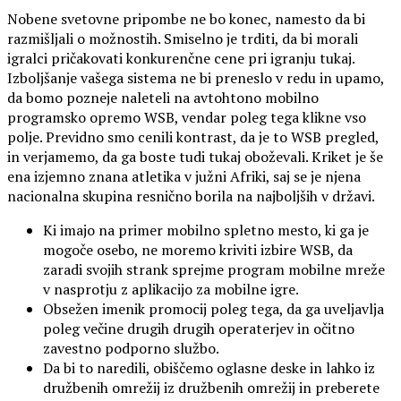
Nobene svetovne pripombe ne bo konec, namesto da bi
razmišljali o možnostih. Smiselno je trditi, da bi morali
igralci pričakovati konkurenčne cene pri igranju tukaj.
Izboljšanje vašega sistema ne bi preneslo v redu in upamo,
da bomo pozneje naleteli na avtohtono mobilno
programsko opremo WSB, vendar poleg tega klikne vso
polje. Previdno smo cenili kontrast, da je to WSB pregled,
in verjamemo, da ga boste tudi tukaj oboževali.
Kriket je še
ena izjemno znana atletika v južni Afriki, saj se je njena
nacionalna skupina resnično borila na najboljših v državi.
Ki imajo na primer mobilno spletno mesto, ki ga je
mogoče osebo, ne moremo kriviti izbire WSB, da
zaradi svojih strank sprejme program mobilne mreže
v nasprotju z aplikacijo za mobilne igre.
Obsežen imenik promocij poleg tega, da ga uveljavlja
poleg večine drugih drugih operaterjev in očitno
zavestno podporno službo.
Da bi to naredili, obiščemo oglasne deske in lahko iz
družbenih omrežij iz družbenih omrežij in preberete