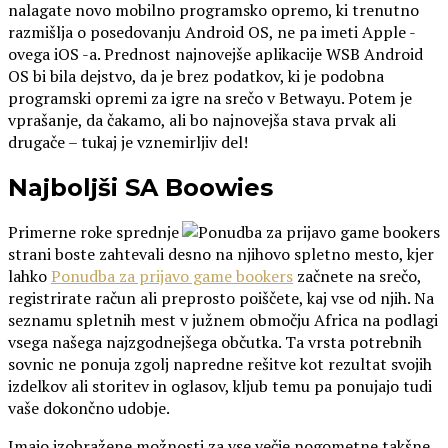
nalagate novo mobilno programsko opremo, ki trenutno
razmišlja o posedovanju Android OS, ne pa imeti Apple -
ovega iOS -a. Prednost najnovejše aplikacije WSB Android
OS bi bila dejstvo, da je brez podatkov, ki je podobna
programski opremi za igre na srečo v Betwayu. Potem je
vprašanje, da čakamo, ali bo najnovejša stava prvak ali
drugače – tukaj je vznemirljiv del!
Najboljši SA Boowies
Primerne roke sprednje
strani boste zahtevali desno na njihovo spletno mesto, kjer
lahko
Ponudba za prijavo game bookers
začnete na srečo,
registrirate račun ali preprosto poiščete, kaj vse od njih. Na
seznamu spletnih mest v južnem območju Africa na podlagi
vsega našega najzgodnejšega občutka. Ta vrsta potrebnih
sovnic ne ponuja zgolj napredne rešitve kot rezultat svojih
izdelkov ali storitev in oglasov, kljub temu pa ponujajo tudi
vaše dokončno udobje.
Imajo izobražene možnosti za vse večje nogometne takšne