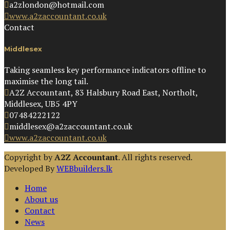
a2zlondon@hotmail.com
www.a2zaccountant.co.uk
Contact
Middlesex
Taking seamless key performance indicators offline to
maximise the long tail.
A2Z Accountant, 83 Halsbury Road East, Northolt,
Middlesex, UB5 4PY
07484222122
middlesex@a2zaccountant.co.uk
www.a2zaccountant.co.uk
Copyright by
A2Z Accountant
. All rights reserved.
Developed By
WEBbuilders.lk
Home
About us
Contact
News