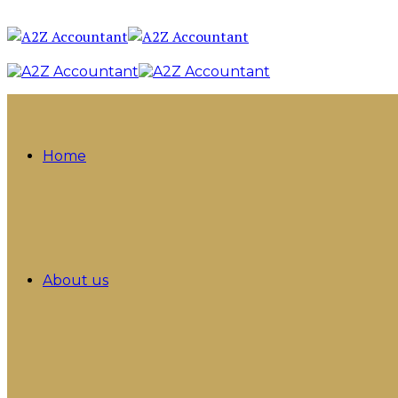
Home
About us