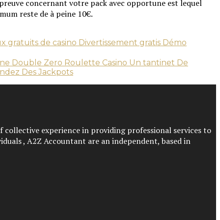
reuve concernant votre pack avec opportune est lequel
mum reste de à peine 10€.
ux gratuits de casino Divertissement gratis Démo
gne Double Zero Roulette Casino Un tantinet De
endez Des Jackpots
f collective experience in providing professional services to
viduals , A2Z Accountant are an independent, based in