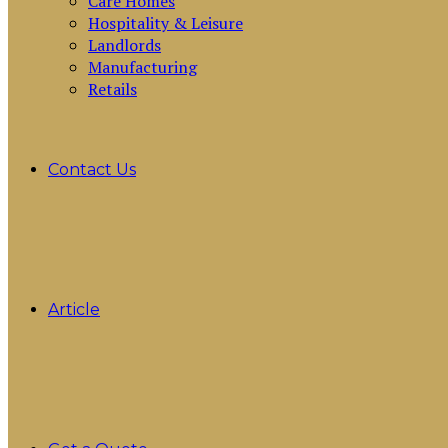
Care Homes
Hospitality & Leisure
Landlords
Manufacturing
Retails
Contact Us
Article