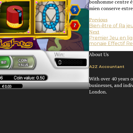
bonhomme centre ép
mien conserve extre
Previous
Bien-être of Ra je
Next
Premier Jeu en li
monaie Effectif R
About Us
A2Z Accountant
With over 40 years o
businesses, and indi
London.