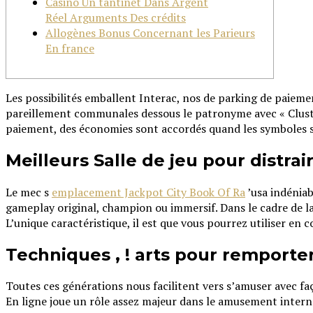
Casino Un tantinet Dans Argent
Réel Arguments Des crédits
Allogènes Bonus Concernant les Parieurs
En france
Les possibilités emballent Interac, nos de parking de paiem
pareillement communales dessous le patronyme avec « Clust
paiement, des économies sont accordés quand les symboles s
Meilleurs Salle de jeu pour distr
Le mec s
emplacement Jackpot City Book Of Ra
’usa indéniab
gameplay original, champion ou immersif. Dans le cadre de l
L’unique caractéristique, il est que vous pourrez utiliser e
Techniques , ! arts pour remporte
Toutes ces générations nous facilitent vers s’amuser avec faç
En ligne joue un rôle assez majeur dans le amusement internent