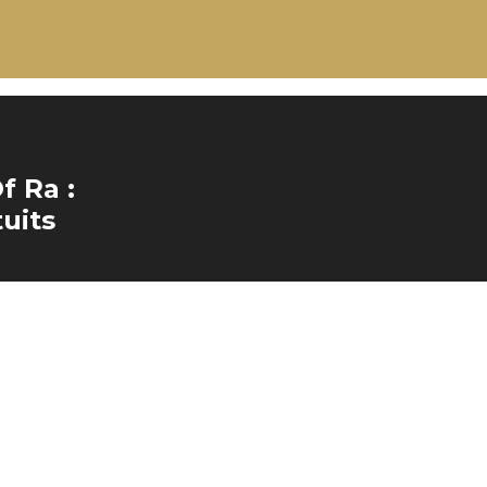
f Ra :
uits