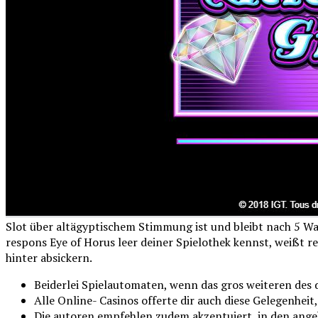
Slot über altägyptischem Stimmung ist und bleibt nach 5 W
respons Eye of Horus leer deiner Spielothek kennst, weißt 
hinter absickern.
Beiderlei Spielautomaten, wenn das gros weiteren des d
Alle Online- Casinos offerte dir auch diese Gelegenhei
Die autoren empfehlen zudem akzentuiert, in den angeb