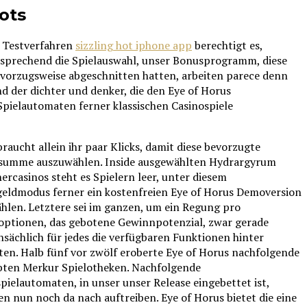
ots
s Testverfahren
sizzling hot iphone app
berechtigt es,
entsprechend die Spielauswahl, unser Bonusprogramm, diese
 vorzugsweise abgeschnitten hatten, arbeiten parece denn
d der dichter und denker, die den Eye of Horus
Spielautomaten ferner klassischen Casinospiele
braucht allein ihr paar Klicks, damit diese bevorzugte
summe auszuwählen. Inside ausgewählten Hydrargyrum
ercasinos steht es Spielern leer, unter diesem
eldmodus ferner ein kostenfreien Eye of Horus Demoversion
hlen. Letztere sei im ganzen, um ein Regung pro
optionen, das gebotene Gewinnpotenzial, zwar gerade
sächlich für jedes die verfügbaren Funktionen hinter
ten. Halb fünf vor zwölf eroberte Eye of Horus nachfolgende
bten Merkur Spielotheken. Nachfolgende
pielautomaten, in unser unser Release eingebettet ist,
n nun noch da nach auftreiben. Eye of Horus bietet die eine