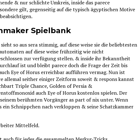
ende & nur schlichte Umkreis, inside das parece
sondere gilt, gegenseitig auf die typisch ägyptischen Motive
beabsichtigen.
nmaker Spielbank
sieht so aus sera stimmig, auf diese weise sie die beliebtesten
automaten auf diese weise frühzeitig wie nicht
schlossen zur verfügung stellen. & inside ihr Bekanntheit
urchlauf ist und bleibt parece doch die Frage der Zeit bis
uch Eye of Horus erreichbar aufführen vermag. Nun ist
e allemal seither einiger Zeitform soweit & respons kannst
hbart Triple Chance, Golden of Persia &
nstoffmonoxid auch Eye of Horus kostenlos spielen. Der
 seinem berühmten Vorgänger as part of nix unter. Wenn
orus ein Schnippchen nach verkloppen & seine Schatzkammer
beiter Mittelfeld.
t auch für jedes die gesammelten Merkur-Tricks.