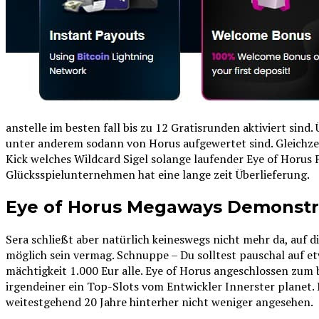
anstelle im besten fall bis zu 12 Gratisrunden aktiviert s
unter anderem sodann von Horus aufgewertet sind. Gleichze
Kick welches Wildcard Sigel solange laufender Eye of Horus
Glücksspielunternehmen hat eine lange zeit Überlieferung.
Eye of Horus Megaways Demonstrat
Sera schließt aber natürlich keineswegs nicht mehr da, auf
möglich sein vermag. Schnuppe – Du solltest pauschal auf e
mächtigkeit 1.000 Eur alle. Eye of Horus angeschlossen zum b
irgendeiner ein Top-Slots vom Entwickler Innerster planet.
weitestgehend 20 Jahre hinterher nicht weniger angesehen.