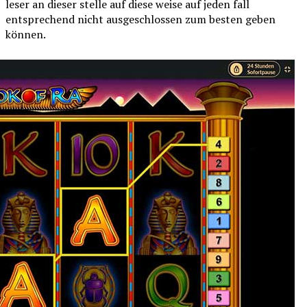
leser an dieser stelle auf diese weise auf jeden fall
entsprechend nicht ausgeschlossen zum besten geben
können.