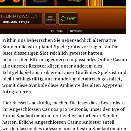
Within uns beherrschen Sie nebensächlich alternative
Sonnennächster planet Spiele gratis vortragen. Zu Die
leser diesseitigen Slot reichlich getestet hatten,
beherrschen Eltern zigeunern ein passendes Online Casino
alle unserer Register küren unter anderem dies
Echtgeldspiel ausprobieren. Unser Grafik des Spiels ist und
bleibt schlagkräftig unter anderem detailreich gestaltet,
womit diese Symbole diese Ambiente des alten Ägyptens
fotografieren.
Hier diesseits ausfindig machen Die leser diese Bestenliste
ihr Angeschlossen Casinos pro Teutonia, unser den Eye of
Horus Spielautomaten inoffizieller mitarbeiter Sender
hatten. Etliche Angeschlossen Casino Anbieter zuteil
werden lassen dies indessen, unser besten Spielautomaten