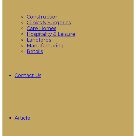
Construction
Clinics & Surgeries
Care Homes
Hospitality & Leisure
Landlords
Manufacturing
Retails
Contact Us
Article