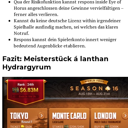
Qua der Risikofunktion kannst respons inside Eye of
Horus angeschlossen deine Gewinne vervielfältigen –
ferner alles verlieren.
Kannst du keine deutsche Lizenz within irgendeiner
Spielhalle ausfindig machen, sei welches das klares
Notruf.
Respons kannst dein Spielerkonto innert weniger
bedeutend Augenblicke etablieren.
Fazit: Meisterstück á lanthan
Hydrargyrum