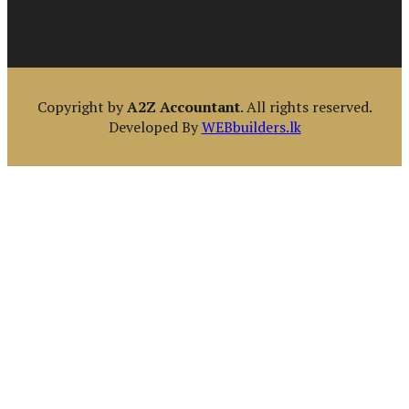
Copyright by
A2Z Accountant
. All rights reserved.
Developed By
WEBbuilders.lk