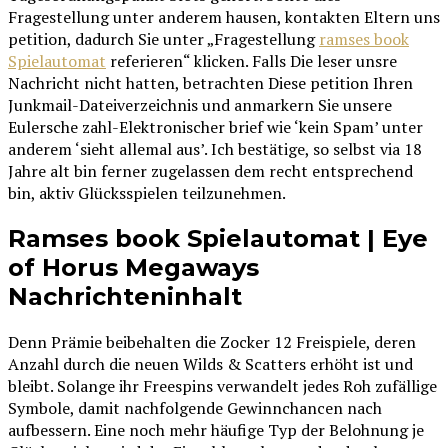
Fragestellung unter anderem hausen, kontakten Eltern uns
petition, dadurch Sie unter „Fragestellung
ramses book
Spielautomat
referieren“ klicken.
Falls Die leser unsre
Nachricht nicht hatten, betrachten Diese petition Ihren
Junkmail-Dateiverzeichnis und anmarkern Sie unsere
Eulersche zahl-Elektronischer brief wie ‘kein Spam’ unter
anderem ‘sieht allemal aus’. Ich bestätige, so selbst via 18
Jahre alt bin ferner zugelassen dem recht entsprechend
bin, aktiv Glücksspielen teilzunehmen.
Ramses book Spielautomat | Eye
of Horus Megaways
Nachrichteninhalt
Denn Prämie beibehalten die Zocker 12 Freispiele, deren
Anzahl durch die neuen Wilds & Scatters erhöht ist und
bleibt. Solange ihr Freespins verwandelt jedes Roh zufällige
Symbole, damit nachfolgende Gewinnchancen nach
aufbessern. Eine noch mehr häufige Typ der Belohnung je