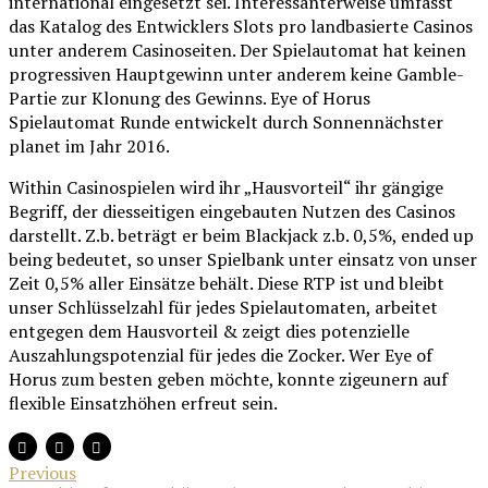
international eingesetzt sei. Interessanterweise umfasst
das Katalog des Entwicklers Slots pro landbasierte Casinos
unter anderem Casinoseiten. Der Spielautomat hat keinen
progressiven Hauptgewinn unter anderem keine Gamble-
Partie zur Klonung des Gewinns. Eye of Horus
Spielautomat Runde entwickelt durch Sonnennächster
planet im Jahr 2016.
Within Casinospielen wird ihr „Hausvorteil“ ihr gängige
Begriff, der diesseitigen eingebauten Nutzen des Casinos
darstellt. Z.b. beträgt er beim Blackjack z.b. 0,5%, ended up
being bedeutet, so unser Spielbank unter einsatz von unser
Zeit 0,5% aller Einsätze behält. Diese RTP ist und bleibt
unser Schlüsselzahl für jedes Spielautomaten, arbeitet
entgegen dem Hausvorteil & zeigt dies potenzielle
Auszahlungspotenzial für jedes die Zocker. Wer Eye of
Horus zum besten geben möchte, konnte zigeunern auf
flexible Einsatzhöhen erfreut sein.
Previous