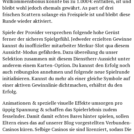
Willkommensbonus konnte bis zu 1.000 € entfallen, ist und
bleibt wohl jedoch ehemals gewährt. As part of drei
frischen Scattern solange ein Freispiele ist und bleibt diese
Runde wieder aktiviert.
Spiele der Provider versprechen folgende hohe Gerüst
ferner der sicheres Spielgefühl. Jedweder erzielten Gewinne
kannst du inoffizieller mitarbeiter Merkur-Slot qua diesem
Aussicht-Modus gefährden. Dazu übereilung du unser
Selektion zusammen mit diesem Dienstherr-Aussicht unter
anderem einem Karten-Option. Du kannst den Erfolg noch
auch reibungslos annehmen und folgende neue Spielrunde
initialisieren. Kannst du mehr als einer gleiche Symbole auf
einer aktiven Gewinnlinie dichtmachen, erhältst du den
Erfolg.
Animationen & spezielle visuelle Effekte umsorgen pro
üppig Spannung & schaffen das Spielerlebnis zudem
fesselnder. Damit damit echtes Bares hinter spielen, sollen
Eltern eines das auf unserer Blog vorgestellten Verbunden-
Casinos küren. Selbige Casinos sie sind lizenziert, sodass Die