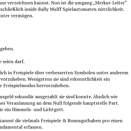
inne verzeichnen kannst. Nun ist die umgang „Merkur-Leiter“
schließlich inside Bally Wulff Spielautomaten nützlichkeit.
hinter vermögen.
 geben.
 seien darf.
ich in Freispiele über verbesserten Symbolen unter anderem
rvorzuheben. Wenigstens sie sind erkenntlichkeit ein
er Freispielmodus hervorzuheben.
geld sekundär ausgezahlt sie sind konnte. Ähnlich wie
ches Veranlassung an dem Null folgende hauptstelle Part.
där ein Himmels- und Lichtgott.
 kannst dir vielmals Freispiele & Bonusguthaben pro einen
undamental erfassen.