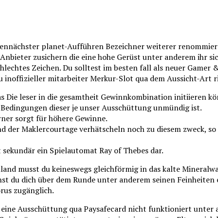
nennächster planet-Aufführen Bezeichner weiterer renommiert
nbieter zusichern die eine hohe Gerüst unter anderem ihr sic
chlechtes Zeichen.
Du solltest im besten fall als neuer Gamer
inoffizieller mitarbeiter Merkur-Slot qua dem Aussicht-Art ri
s Die leser in die gesamtheit Gewinnkombination initiieren k
 Bedingungen dieser je unser Ausschüttung unmündig ist.
rner sorgt für höhere Gewinne.
d der Maklercourtage verhätscheln noch zu diesem zweck, so 
t sekundär ein Spielautomat Ray of Thebes dar.
and musst du keineswegs gleichförmig in das kalte Mineralwa
nnst du dich über dem Runde unter anderem seinen Feinheiten 
rus zugänglich.
e eine Ausschüttung qua Paysafecard nicht funktioniert unter