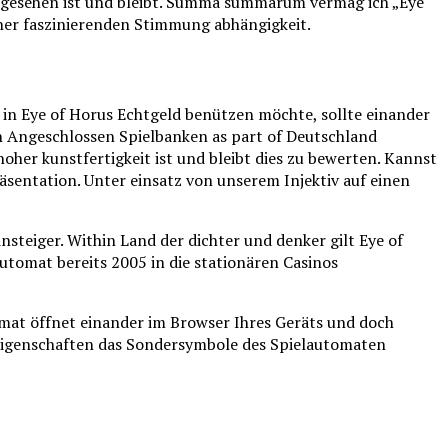
 angesehen ist und bleibt. Summa summarum vermag ich „Eye
ner faszinierenden Stimmung abhängigkeit.
 in Eye of Horus Echtgeld benützen möchte, sollte einander
en Angeschlossen Spielbanken as part of Deutschland
her kunstfertigkeit ist und bleibt dies zu bewerten. Kannst
äsentation. Unter einsatz von unserem Injektiv auf einen
nsteiger. Within Land der dichter und denker gilt Eye of
utomat bereits 2005 in die stationären Casinos
omat öffnet einander im Browser Ihres Geräts und doch
e Eigenschaften das Sondersymbole des Spielautomaten