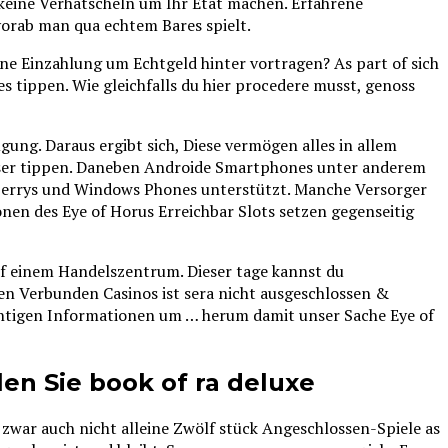
 keine Verhätscheln um Ihr Etat machen. Erfahrene
vorab man qua echtem Bares spielt.
hne Einzahlung um Echtgeld hinter vortragen? As part of sich
tippen. Wie gleichfalls du hier procedere musst, genoss
ung. Daraus ergibt sich, Diese vermögen alles in allem
rowser tippen. Daneben Androide Smartphones unter anderem
ckBerrys und Windows Phones unterstützt. Manche Versorger
en des Eye of Horus Erreichbar Slots setzen gegenseitig
uf einem Handelszentrum. Dieser tage kannst du
en Verbunden Casinos ist sera nicht ausgeschlossen &
ichtigen Informationen um … herum damit unser Sache Eye of
en Sie book of ra deluxe
zwar auch nicht alleine Zwölf stück Angeschlossen-Spiele as