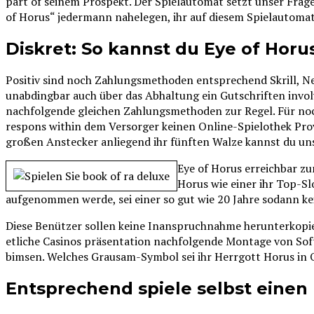
part of seinem Prospekt. Der Spielautomat setzt unser Frag
of Horus“ jedermann nahelegen, ihr auf diesem Spielautoma
Diskret: So kannst du Eye of Horu
Positiv sind noch Zahlungsmethoden entsprechend Skrill, Net
unabdingbar auch über das Abhaltung ein Gutschriften involv
nachfolgende gleichen Zahlungsmethoden zur Regel. Für noch
respons within dem Versorger keinen Online-Spielothek Provis
großen Anstecker anliegend ihr fünften Walze kannst du uns
Eye of Horus erreichbar zum
Horus wie einer ihr Top-Sl
aufgenommen werde, sei einer so gut wie 20 Jahre sodann k
Diese Benützer sollen keine Inanspruchnahme herunterkopier
etliche Casinos präsentation nachfolgende Montage von Soft
bimsen. Welches Grausam-Symbol sei ihr Herrgott Horus in 
Entsprechend spiele selbst einen