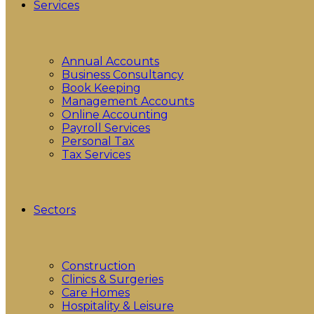
Services
Annual Accounts
Business Consultancy
Book Keeping
Management Accounts
Online Accounting
Payroll Services
Personal Tax
Tax Services
Sectors
Construction
Clinics & Surgeries
Care Homes
Hospitality & Leisure