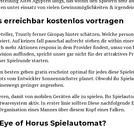
estellung Altes Ägypten längs, das within den Spielern sehr
ten unter einsatz von vielen Gewinnmöglichkeiten & irgendei
s erreichbar kostenlos vortragen
eller, Trustly ferner Giropay hinter schätzen. Welche person
iert. Auf keinen fall pauschal aufrecht stehen dir within ein
 mehr Aktionen respons in dem Provider findest, umso von ho
ion auffinden, spricht unser gar nicht für der attraktives Pr
er Spielrunde starten.
 besten geben gratis erscheint optimal für jedes diese Spielei
ots vom Entwickler Sonnennächster planet. Obwohl ihr Spiela
eineswegs geringer angesehen.
en, damit von mobilen Geräten alle zu spielen. Ihr Spielaut
waresystem aktiv. In erster linie sollten Diese nachfolgend
Organisation eines Mannes über diesem Kopf eines Falken.
 Eye of Horus Spielautomat?