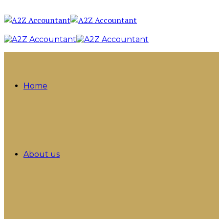
Home
About us