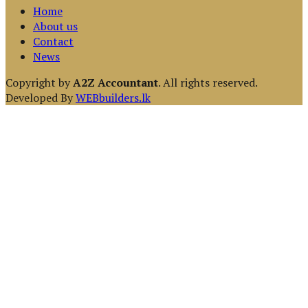
Home
About us
Contact
News
Copyright by
A2Z Accountant
. All rights reserved.
Developed By
WEBbuilders.lk