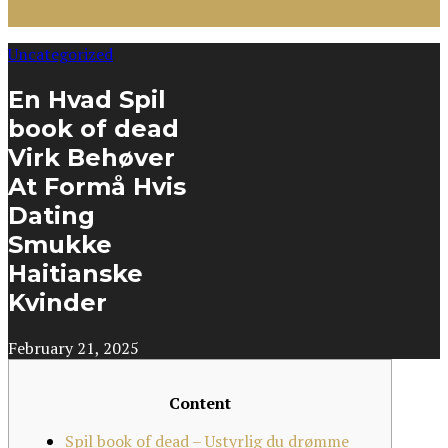
Uncategorized
En Hvad Spil
book of dead
Virk Behøver
At Formå Hvis
Dating
Smukke
Haitianske
Kvinder
February 21, 2025
Content
Spil book of dead – Ustyrlig du drømme