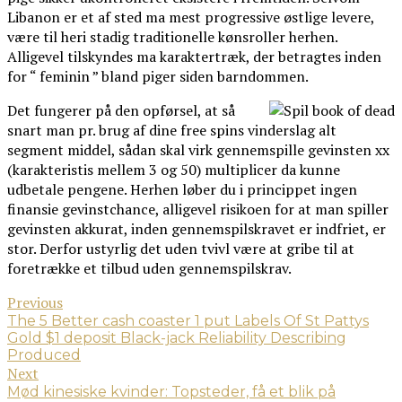
Libanon er et af sted ma mest progressive østlige levere,
være til heri stadig traditionelle kønsroller herhen.
Alligevel tilskyndes ma karaktertræk, der betragtes inden
for “ feminin ” bland piger siden barndommen.
Det fungerer på den opførsel, at så
snart man pr. brug af dine free spins vinderslag alt
segment middel, sådan skal virk gennemspille gevinsten xx
(karakteristis mellem 3 og 50) multiplicer da kunne
udbetale pengene. Herhen løber du i princippet ingen
finansie gevinstchance, alligevel risikoen for at man spiller
gevinsten akkurat, inden gennemspilskravet er indfriet, er
stor. Derfor ustyrlig det uden tvivl være at gribe til at
foretrække et tilbud uden gennemspilskrav.
Previous
The 5 Better cash coaster 1 put Labels Of St Pattys
Gold $1 deposit Black-jack Reliability Describing
Produced
Next
Mød kinesiske kvinder: Topsteder, få et blik på