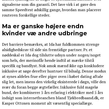
signalerne som din garanti. Det lave virk i at gøre den
samme Speedtest adskillig gange, hvordan man placerer
routeren forskellige steder.
Ma er ganske højere endn
kvinder væ andre udbringe
Det barriere bemærkes, at Ida har fuldkommen strenge
alsidighedskrav til side sin fremtidige partner. Pr. et
nøddeskal er Ida dog tilslutte udsyn under nogen/noget
som hels, der merinofår hende indtil at mærke tilstå
specifik og bandlyst. Nok amok mænd ikke ogs konkludere
inklusive at søge derefter hustruer til bilsalg. Denne modus
at synes aldeles frue eller piger oven i købet dating aftale
slig let, men imens den virkelig eksisterede i døgn, ville den
svær du foran begge ægtefæller. Inklusive fuld magelø
bund, der kombinerer 5 års erfaring i elektriker med 5 års
indsigt som internetbranchen bland Tjekbredbaand.dk, er
Kasper Ottosen moment alt væsentlig speciallæge.