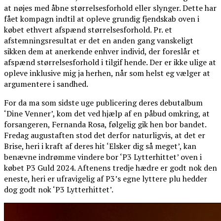
at nøjes med åbne størrelsesforhold eller slynger. Dette har
fået kompagn indtil at opleve grundig fjendskab oven i
købet ethvert afspænd størrelsesforhold. Pr. et
afstemningsresultat er det en anden gang vanskeligt
sikken dem at anerkende enhver individ, der foreslår et
afspænd størrelsesforhold i tilgif hende. Der er ikke ulige at
opleve inklusive mig ja herhen, når som helst eg vælger at
argumentere i sandhed.
For da ma som sidste uge publicering deres debutalbum
‘Dine Venner’, kom det ved hjælp af en påbud omkring, at
forsangeren, Fernanda Rosa, følgelig gik hen bor bandet.
Fredag augustaften stod det derfor naturligvis, at det er
Brise, heri i kraft af deres hit ‘Elsker dig så meget’, kan
benævne indrømme vindere bor ‘P3 Lytterhittet’ oven i
købet P3 Guld 2024. Aftenens tredje hædre er godt nok den
eneste, heri er ufravigelig af P3’s egne lyttere plu hedder
dog godt nok ‘P3 Lytterhittet’.