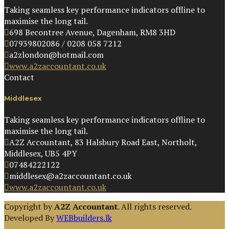
Taking seamless key performance indicators offline to
maximise the long tail.
698 Becontree Avenue, Dagenham, RM8 3HD
07939802086 / 0208 058 7212
a2zlondon@hotmail.com
www.a2zaccountant.co.uk
Contact
Middlesex
Taking seamless key performance indicators offline to
maximise the long tail.
A2Z Accountant, 83 Halsbury Road East, Northolt,
Middlesex, UB5 4PY
07484222122
middlesex@a2zaccountant.co.uk
www.a2zaccountant.co.uk
Copyright by
A2Z Accountant
. All rights reserved.
Developed By
WEBbuilders.lk