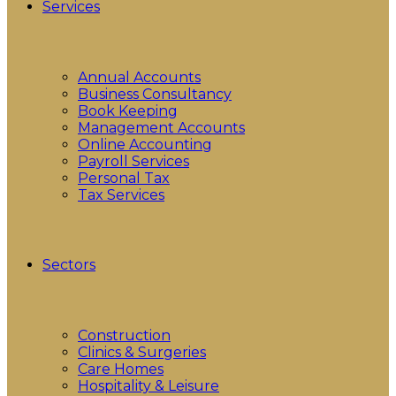
Services
Annual Accounts
Business Consultancy
Book Keeping
Management Accounts
Online Accounting
Payroll Services
Personal Tax
Tax Services
Sectors
Construction
Clinics & Surgeries
Care Homes
Hospitality & Leisure