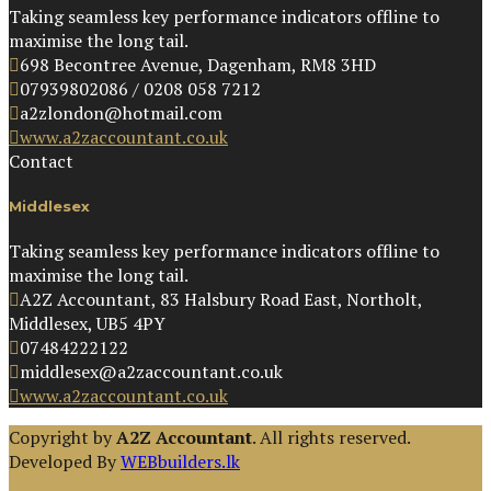
Taking seamless key performance indicators offline to
maximise the long tail.
698 Becontree Avenue, Dagenham, RM8 3HD
07939802086 / 0208 058 7212
a2zlondon@hotmail.com
www.a2zaccountant.co.uk
Contact
Middlesex
Taking seamless key performance indicators offline to
maximise the long tail.
A2Z Accountant, 83 Halsbury Road East, Northolt,
Middlesex, UB5 4PY
07484222122
middlesex@a2zaccountant.co.uk
www.a2zaccountant.co.uk
Copyright by
A2Z Accountant
. All rights reserved.
Developed By
WEBbuilders.lk