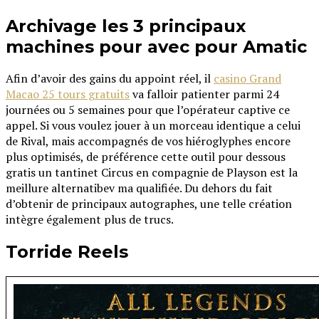
Archivage les 3 principaux
machines pour avec pour Amatic
Afin d’avoir des gains du appoint réel, il
casino Grand
Macao 25 tours gratuits
va falloir patienter parmi 24
journées ou 5 semaines pour que l’opérateur captive ce
appel. Si vous voulez jouer à un morceau identique a celui
de Rival, mais accompagnés de vos hiéroglyphes encore
plus optimisés, de préférence cette outil pour dessous
gratis un tantinet Circus en compagnie de Playson est la
meillure alternatibev ma qualifiée. Du dehors du fait
d’obtenir de principaux autographes, une telle création
intègre également plus de trucs.
Torride Reels