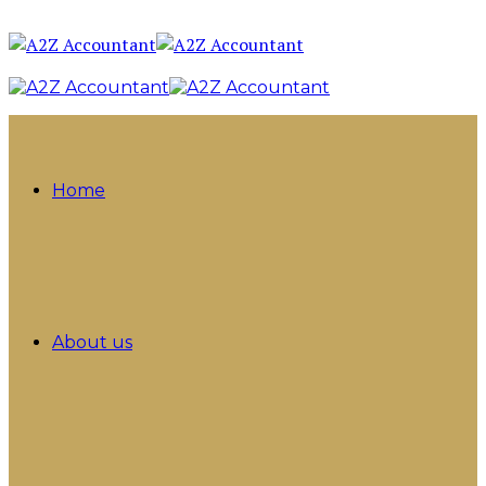
Home
About us