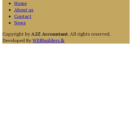
Home
About us
Contact
News
Copyright by
A2Z Accountant
. All rights reserved.
Developed By
WEBbuilders.lk