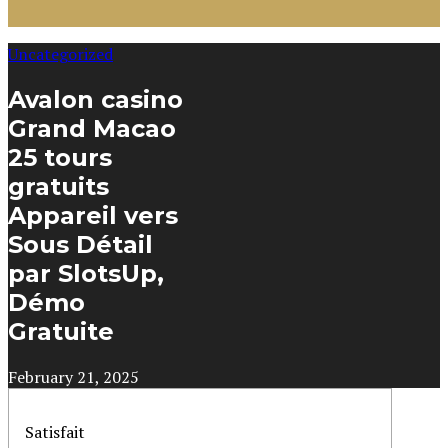
Uncategorized
Avalon casino
Grand Macao
25 tours
gratuits
Appareil vers
Sous Détail
par SlotsUp,
Démo
Gratuite
February 21, 2025
Satisfait