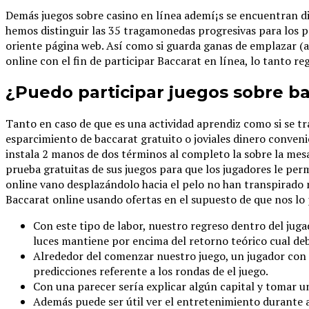
Demás juegos sobre casino en línea ademí¡s se encuentran dis
hemos distinguir las 35 tragamonedas progresivas para los p
oriente página web. Así­ como si guarda ganas de emplazar (a
online con el fin de participar Baccarat en línea, lo tanto re
¿Puedo participar juegos sobre ba
Tanto en caso de que es una actividad aprendiz como si se tr
esparcimiento de baccarat gratuito o joviales dinero conveni
instala 2 manos de dos términos al completo la sobre la mesa,
prueba gratuitas de sus juegos para que los jugadores le pe
online vano desplazándolo hacia el pelo no han transpirado 
Baccarat online usando ofertas en el supuesto de que nos l
Con este tipo de labor, nuestro regreso dentro del juga
luces mantiene por encima del retorno teórico cual debe
Alrededor del comenzar nuestro juego, un jugador con m
predicciones referente a los rondas de el juego.
Con una parecer sería explicar algún capital y tomar u
Además puede ser útil ver el entretenimiento durante al