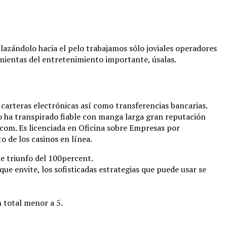
azándolo hacia el pelo trabajamos sólo joviales operadores
amientas del entretenimiento importante, úsalas.
 carteras electrónicas así­ como transferencias bancarias.
o ha transpirado fiable con manga larga gran reputación
a.com. Es licenciada en Oficina sobre Empresas por
o de los casinos en línea.
de triunfo del 100percent.
ue envite, los sofisticadas estrategias que puede usar se
 total menor a 5.