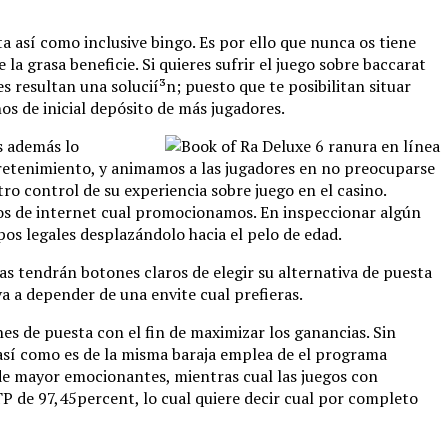
a así­ como inclusive bingo. Es por ello que nunca os tiene
 grasa beneficie. Si quieres sufrir el juego sobre baccarat
 resultan una solucií³n; puesto que te posibilitan situar
os de inicial depósito de más jugadores.
s además lo
retenimiento, y animamos a las jugadores en no preocuparse
o control de su experiencia sobre juego en el casino.
ios de internet cual promocionamos. En inspeccionar algún
pos legales desplazándolo hacia el pelo de edad.
mas tendrán botones claros de elegir su alternativa de puesta
a a depender de una envite cual prefieras.
es de puesta con el fin de maximizar los ganancias. Sin
así­ como es de la misma baraja emplea de el programa
de mayor emocionantes, mientras cual las juegos con
TP de 97,45percent, lo cual quiere decir cual por completo