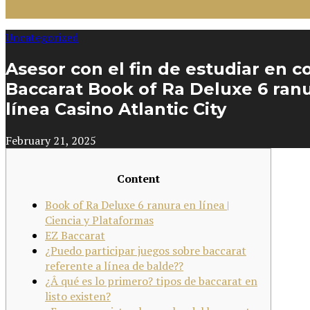
Uncategorized
Asesor con el fin de estudiar en 
Baccarat Book of Ra Deluxe 6 ran
línea Casino Atlantic City
February 21, 2025
Content
Book of Ra Deluxe 6 ranura en línea |
Ciencia y Plataformas
EZ Baccarat
¿Puedo participar juegos sobre baccarat
referente a línea de balde??
¿Â qué es lo primero? tipos de baccarat en
listo existen?