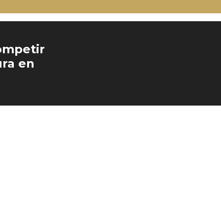
competir
ura en