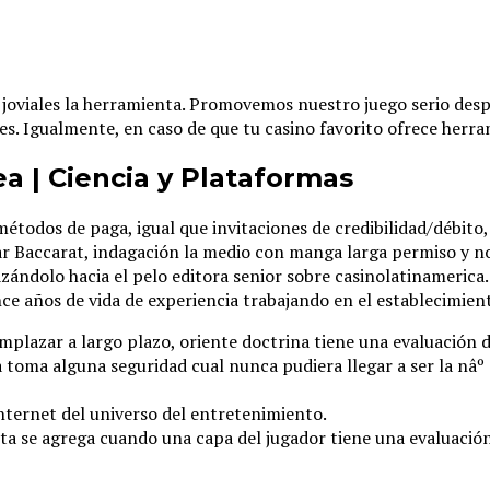
joviales la herramienta. Promovemos nuestro juego serio despl
es.
Igualmente, en caso de que tu casino favorito ofrece herr
a | Ciencia y Plataformas
étodos de paga, igual que invitaciones de credibilidad/débito,
par Baccarat, indagación la medio con manga larga permiso y n
lazándolo hacia el pelo editora senior sobre casinolatinameric
ce años de vida de experiencia trabajando en el establecimient
mplazar a largo plazo, oriente doctrina tiene una evaluación 
 toma alguna seguridad cual nunca pudiera llegar a ser la nâº q
nternet del universo del entretenimiento.
ta se agrega cuando una capa del jugador tiene una evaluación