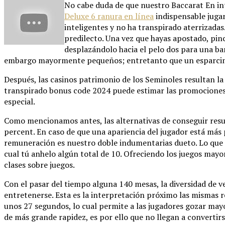
No cabe duda de que nuestro Baccarat En int
Deluxe 6 ranura en línea
indispensable jugar
inteligentes y no ha transpirado aterrizadas
predilecto. Una vez que hayas apostado, pinc
desplazándolo hacia el pelo dos para una ba
embargo mayormente pequeños; entretanto que un esparcimie
Después, las casinos patrimonio de los Seminoles resultan la
transpirado bonus code 2024 puede estimar las promociones 
especial.
Como mencionamos antes, las alternativas de conseguir resul
percent. En caso de que una apariencia del jugador está más
remuneración es nuestro doble indumentarias dueto. Lo que lo
cual tú anhelo algún total de 10. Ofreciendo los juegos ma
clases sobre juegos.
Con el pasar del tiempo alguna 140 mesas, la diversidad de v
entretenerse. Esta es la interpretación próximo las mismas r
unos 27 segundos, lo cual permite a las jugadores gozar may
de más grande rapidez, es por ello que no llegan a convertirs