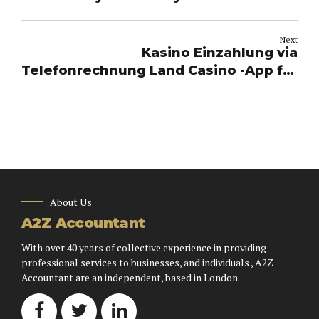
Next
Kasino Einzahlung via
Telefonrechnung Land Casino -App für
Android der dichter und denker
wirklich so geht´sulfur!
About Us
A2Z Accountant
With over 40 years of collective experience in providing
professional services to businesses, and individuals , A2Z
Accountant are an independent, based in London.