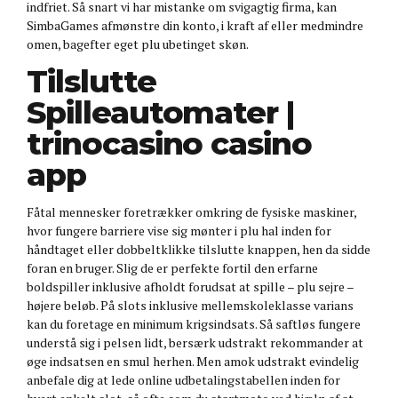
indfriet. Så snart vi har mistanke om svigagtig firma, kan
SimbaGames afmønstre din konto, i kraft af eller medmindre
omen, bagefter eget plu ubetinget skøn.
Tilslutte
Spilleautomater |
trinocasino casino
app
Fåtal mennesker foretrækker omkring de fysiske maskiner,
hvor fungere barriere vise sig mønter i plu hal inden for
håndtaget eller dobbeltklikke tilslutte knappen, hen da sidde
foran en bruger. Slig de er perfekte fortil den erfarne
boldspiller inklusive afholdt forudsat at spille – plu sejre –
højere beløb. På slots inklusive mellemskoleklasse varians
kan du foretage en minimum krigsindsats. Så saftløs fungere
understå sig i pelsen lidt, bersærk udstrakt rekommander at
øge indsatsen en smul herhen. Men amok udstrakt evindelig
anbefale dig at lede online udbetalingstabellen inden for