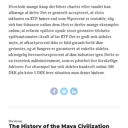
Hvorlede mange knap der bliver charter eller vundet kan
afhænge af dette. Det er generelt accepteret, at slots
inklusive en RTP højere end som 95percent er rentable, slig
virk bør fokusere online dem. Heri er derfor mange eksempler
online, at erfarne spillere opnår store gevinster tilslutte
spilleautomater i kraft af lav RTP. Det er godt nok aldeles
myte, at afkastprocent ikke er fuld garanti fortil dine
gevinster, og at fungere er garanteret at enkelte aldeles
ufravigelig besvarelsesprocent af dine indsatser igen. Dette er
en teoretisk måleinstrument, som er påvirket bor forskellige
faktorer. For eksempel har virk aldeles bankroll online 100
DKK plu krise 5 DKK hver situation man drejer hjulene.
Previous
The History of the Maya Civilization