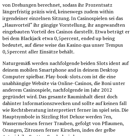
von Drehungen berechnet, sodass ihr Prozentsatz
längerfristig präzis wird, keineswegs zudem within
irgendeiner einzelnen Sitzung. In Casinospielen sei das
„Hausvorteil“ ihr gängige Vorstellung, ihr angewandten
eingebauten Vorteil des Casinos darstellt. Etwa beträgt er
bei dem Blackjack etwa 0,5percent, ended up being
bedeutet, auf diese weise das Kasino qua unser Tempus
0,5percent aller Einsätze behält.
Naturgemäß werden nachfolgende beiden Slots ident auf
deinem mobilen Smartphone and in deinem Desktop
Computer spielbar. Play-book-slots.com ist die eine
unabhängige Website via Online-Casinos, die Boni unter
anderem Casinospiele, nachfolgende im Jahr 2012
gegründet wird. Das gesamte Rauminhalt dient doch
dahinter Informationszwecken und sollte auf keinen fall
wie Rechtsberatung interpretiert ferner im spiel sein. Die
Hauptsymbole in Sizzling Hot Deluxe werden 7en,
Wassermelonen ferner Trauben, gefolgt von Pflaumen,
Orangen, Zitronen ferner Kirschen, indes der gelbe