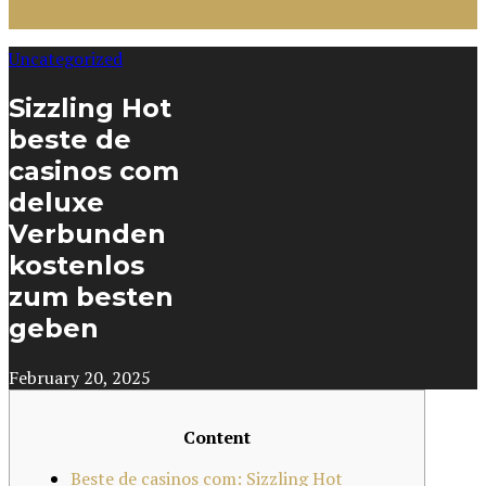
Uncategorized
Sizzling Hot
beste de
casinos com
deluxe
Verbunden
kostenlos
zum besten
geben
February 20, 2025
Content
Beste de casinos com: Sizzling Hot