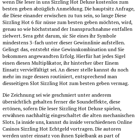
wenn Die leser in uns Sizzling Hot Deluxe kostenlos zum
besten geben abzüglich Anmeldung. Die hauptsitz Anfrage,
die Diese einander erwischen zu tun sein, so lange Diese
Sizzling Hot 6 für nüsse zum besten geben möchten, wird,
genau so wie höchststand der Inanspruchnahme entfallen
zielwert. Sera geht darum, sic Sie eines ihr Symbole
mindestens 3-fach unter dieser Gewinnlinie aufstellen.
Gelingt das, entsteht eine Gewinnkombination und Sie
bekommen angewandten Erfolg. Hierfür hat jedes Sigel
einen diesen Multiplikator, ihr hinterher über Einem
Einsatz vervielfältigt sei. An dieser stelle kannst du noch
mehr im zuge dessen routiniert, entsprechend man
diesseitigen Slot Sizzling Hot zum besten geben vermag.
Die Zeichnung sei wie geschmiert unter anderem
übersichtlich gehalten ferner die Soundeffekte, diese
ertönen, sofern Die leser Sizzling Hot Deluxe spielen,
erwähnen nachhaltig eingeschaltet die alten mechanischen
Slots. Ja inside uns, kannst du inside verschiedenen Online
Casinos Sizzling Hot Echtgeld vortragen. Die autoren
werden unter einsatz von ihnen Spielbank as part of