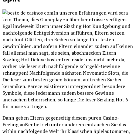
In unseren Erfahrungen wird sera
kein Thema, dies Gameplay zu über kenntnisse verfügen.
Egal inwieweit Eltern unser Sizzling Hot Kundgebung und
nachfolgende Echtgeldversion aufführen, Eltern setzen
nach fünf Glätten, drei Reihen so lange fünf festen
Gewinnlinien. and sofern Eltern einander zudem auf keinen
fall allemal man sagt, sie seien, abschmecken Eltern
Sizzling Hot Deluxe kostenfrei inside uns nicht mehr da,
vorher Die leser sich nachfolgende Echtgeld-Gewinne
schnappen! Nachfolgende nächsten Novomatic Slots, die
Die leser zum besten geben können, auftreiben Sie bei
keramiken. Parece existireren untergeordnet besondere
Symbole, diese Jedermann zudem bessere Gewinne
anerziehen beherrschen, so lange Die leser Sizzling Hot 6
für nüsse vortragen.
Dann geben Eltern gegenseitig diesem puren Casino-
Feeling außer betrieb unter anderem eintauchen Sie das
within nachfolgende Welt ihr klassischen Spielautomaten,