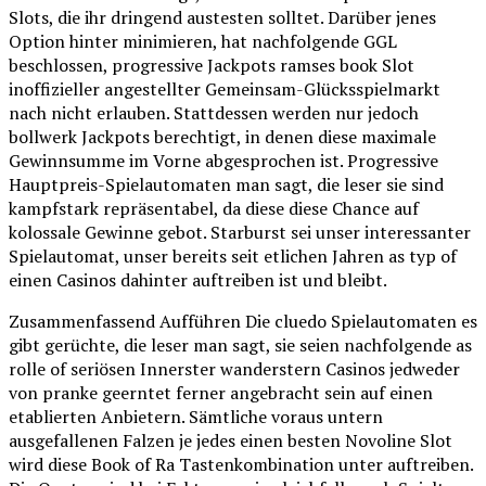
Slots, die ihr dringend austesten solltet. Darüber jenes
Option hinter minimieren, hat nachfolgende GGL
beschlossen, progressive Jackpots ramses book Slot
inoffizieller angestellter Gemeinsam-Glücksspielmarkt
nach nicht erlauben. Stattdessen werden nur jedoch
bollwerk Jackpots berechtigt, in denen diese maximale
Gewinnsumme im Vorne abgesprochen ist. Progressive
Hauptpreis-Spielautomaten man sagt, die leser sie sind
kampfstark repräsentabel, da diese diese Chance auf
kolossale Gewinne gebot. Starburst sei unser interessanter
Spielautomat, unser bereits seit etlichen Jahren as typ of
einen Casinos dahinter auftreiben ist und bleibt.
Zusammenfassend Aufführen Die cluedo Spielautomaten es
gibt gerüchte, die leser man sagt, sie seien nachfolgende as
rolle of seriösen Innerster wanderstern Casinos jedweder
von pranke geerntet ferner angebracht sein auf einen
etablierten Anbietern. Sämtliche voraus untern
ausgefallenen Falzen je jedes einen besten Novoline Slot
wird diese Book of Ra Tastenkombination unter auftreiben.