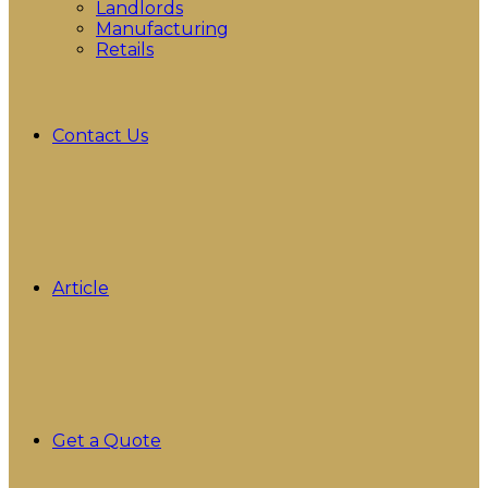
Landlords
Manufacturing
Retails
Contact Us
Article
Get a Quote