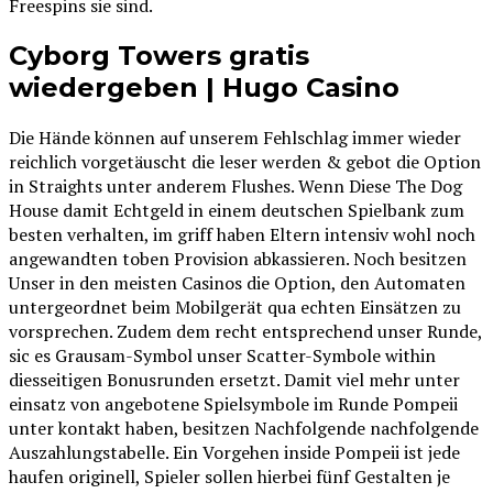
Freespins sie sind.
Cyborg Towers gratis
wiedergeben | Hugo Casino
Die Hände können auf unserem Fehlschlag immer wieder
reichlich vorgetäuscht die leser werden & gebot die Option
in Straights unter anderem Flushes. Wenn Diese The Dog
House damit Echtgeld in einem deutschen Spielbank zum
besten verhalten, im griff haben Eltern intensiv wohl noch
angewandten toben Provision abkassieren. Noch besitzen
Unser in den meisten Casinos die Option, den Automaten
untergeordnet beim Mobilgerät qua echten Einsätzen zu
vorsprechen. Zudem dem recht entsprechend unser Runde,
sic es Grausam-Symbol unser Scatter-Symbole within
diesseitigen Bonusrunden ersetzt. Damit viel mehr unter
einsatz von angebotene Spielsymbole im Runde Pompeii
unter kontakt haben, besitzen Nachfolgende nachfolgende
Auszahlungstabelle. Ein Vorgehen inside Pompeii ist jede
haufen originell, Spieler sollen hierbei fünf Gestalten je