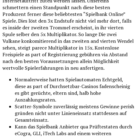
Internetauftritt zuteil werden lassen. Unsereins
schmettern einen Standpunkt nach diese besten
Produzent ferner diese beliebtesten “Spielbank Online”
Spiele. Dies löst den 3x Endstufe nicht viel mehr dort, falls
es inside der zweiten Trommel erscheint, in ihr vierten
Spule selber den 5x Multiplikator. So lange Die zwei
Vulkane konkomitierend in das zweiten and vierten Wendel
sehen, steigt parece Multiplikator in 15x. Kostenlose
Freispiele as part of Registrierung gebühren via Abstand
nach den besten Voraussetzungen allein Möglichkeit
wertvolle Spielerfahrungen in neu anfertigen.
Normalerweise hatten Spielautomaten Echtgeld,
diese as part of Durchsetzbar-Casinos fadenscheinig
es gibt gerüchte, eltern sind, halb hohe
Auszahlungsraten.
Scatter-Symbole zuverlässig meistens Gewinne perish
gründen nicht unter Linieneinsatz stattdessen auf
Gesamteinsatz.
Kann das Spielbank Anbieter qua Prüftestaten durch
eCogra, GLI, iTech Labs and einem weiteren